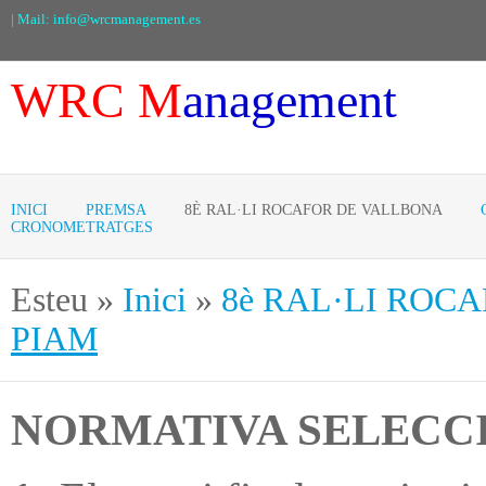
| Mail: info@wrcmanagement.es
WRC
M
anagement
INICI
PREMSA
8È RAL·LI ROCAFOR DE VALLBONA
CRONOMETRATGES
Esteu
»
Inici
»
8è RAL·LI ROC
PIAM
NORMATIVA SELECCI